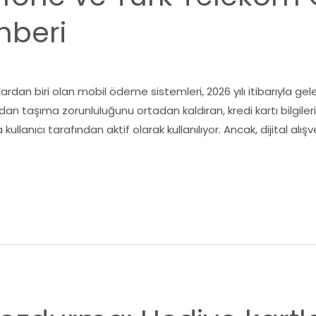
hberi
ıklardan biri olan mobil ödeme sistemleri, 2026 yılı itibarıyla g
üzdan taşıma zorunluluğunu ortadan kaldıran, kredi kartı bilgile
kullanıcı tarafından aktif olarak kullanılıyor. Ancak, dijital alı