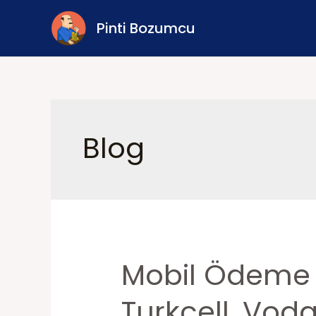
İçeriğe
Pinti Bozumcu
atla
Blog
Mobil Ödeme Lim
Turkcell, Vod