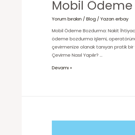
Mobil Ödeme 
çevrilir
2026?
Yorum bırakın
/
Blog
/ Yazan
erbay
Mobil Ödeme Bozdurma: Nakit İhtiyacını
ödeme bozdurma işlemi, operatörünüz
çevirmenize olanak tanıyan pratik bir
Çevirme Nasıl Yapılır? …
Mobil
Devamı »
Ödeme
Bozdurma
İşlemleri