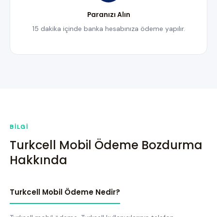
Paranızı Alın
15 dakika içinde banka hesabınıza ödeme yapılır.
BILGI
Turkcell Mobil Ödeme Bozdurma
Hakkında
Turkcell Mobil Ödeme Nedir?