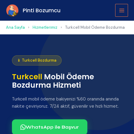
İçeriğe
atla
Pinti Bozumcu
MAI
MEN
Ana Sayfa
›
Hizmetlerimiz
›
Turkcell Mobil Ödeme Bozdurma
📱 Turkcell Bozdurma
Turkcell
Mobil Ödeme
Bozdurma Hizmeti
Turkcell mobil ödeme bakiyenizi %60 oranında anında
nakite çeviriyoruz. 7/24 aktif, güvenilir ve hızlı hizmet.
WhatsApp ile Başvur