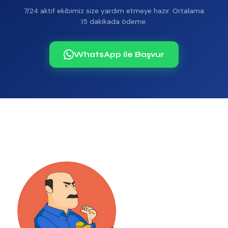
7/24 aktif ekibimiz size yardım etmeye hazır. Ortalama
15 dakikada ödeme.
WhatsApp ile Başvur