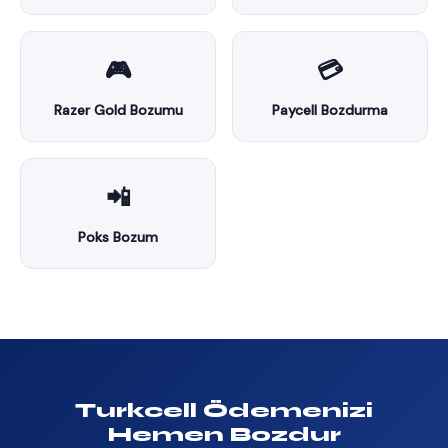
🎮
💳
Razer Gold Bozumu
Paycell Bozdurma
📲
Poks Bozum
Turkcell Ödemenizi
Hemen Bozdur