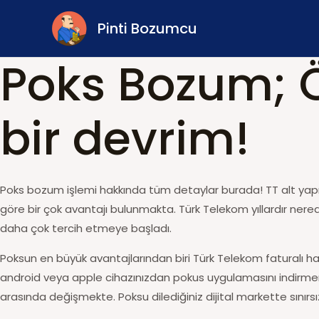
İçeriğe
Pinti Bozumcu
atla
Poks Bozum; Ö
bir devrim!
Poks bozum işlemi hakkında tüm detaylar burada! TT alt yapıs
göre bir çok avantajı bulunmakta. Türk Telekom yıllardır ner
daha çok tercih etmeye başladı.
Poksun en büyük avantajlarından biri Türk Telekom faturalı ha
android veya apple cihazınızdan pokus uygulamasını indirmeniz
arasında değişmekte. Poksu dilediğiniz dijital markette sınırsız 