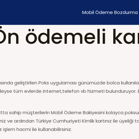
Mobil Ödeme Bozdurma
n ödemeli kar
ında geliştirilen Poks uygulaması günümüzde bolca kullanılan
edeyse tüm evlerde internet,telefon vb hizmeti bulunduruyor.
tta sahip müşterilerin Mobil Ödeme Bakiyesini kolayca poksun 
 ve ardından Türkiye Cumhuriyeti Kimlik kartınız ile üyeliği t
işlem hacmi ile kullanabilirsiniz.