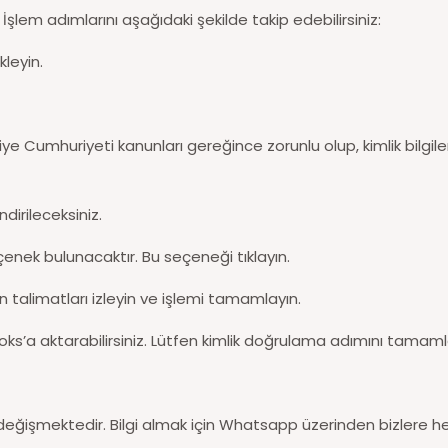
lem adımlarını aşağıdaki şekilde takip edebilirsiniz:
leyin.
iye Cumhuriyeti kanunları gereğince zorunlu olup, kimlik bil
irileceksiniz.
nek bulunacaktır. Bu seçeneği tıklayın.
talimatları izleyin ve işlemi tamamlayın.
oks’a aktarabilirsiniz. Lütfen kimlik doğrulama adımını tamam
 değişmektedir. Bilgi almak için Whatsapp üzerinden bizlere h