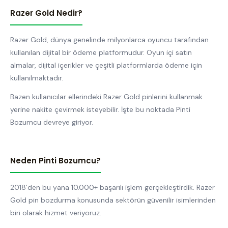
Razer Gold Nedir?
Razer Gold, dünya genelinde milyonlarca oyuncu tarafından
kullanılan dijital bir ödeme platformudur. Oyun içi satın
almalar, dijital içerikler ve çeşitli platformlarda ödeme için
kullanılmaktadır.
Bazen kullanıcılar ellerindeki Razer Gold pinlerini kullanmak
yerine nakite çevirmek isteyebilir. İşte bu noktada Pinti
Bozumcu devreye giriyor.
Neden Pinti Bozumcu?
2018’den bu yana 10.000+ başarılı işlem gerçekleştirdik. Razer
Gold pin bozdurma konusunda sektörün güvenilir isimlerinden
biri olarak hizmet veriyoruz.