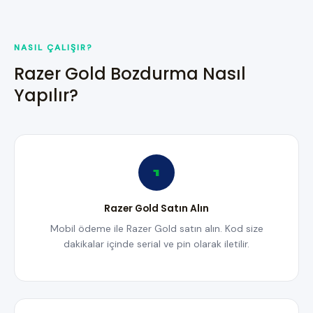
NASIL ÇALIŞIR?
Razer Gold Bozdurma Nasıl
Yapılır?
1
Razer Gold Satın Alın
Mobil ödeme ile Razer Gold satın alın. Kod size
dakikalar içinde serial ve pin olarak iletilir.